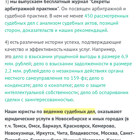
3)
мы выпускаем бесплатный журнал "Секреты
арбитражной практики"
. Он посвящен арбитражной и
судебной практике. В нем не менее
450 рассмотренных
судебных дел с анализом судебных актов, позиций
сторон, доказательств и наших рекомендаций
.
4) есть различные истории успеха, подтверждающие
качество и эффективность наших услуг. Например,
это
дело о взыскании упущенной выгоды в размере 6,9
млн. рублей
;
дело о взыскании задолженности в размере
2,2 млн. рублей
;
дело о незаконных действиях органа
местного самоуправления по 159-фз
;
дело о
конденсате
;
дело о конопатке
;
дело о защите
интеллектуальной собственности
;
дело об оспаривании
сделки с заинтересованностью
.
Наши юристы по
ведению судебных дел
, оказывают
юридические услуги в Новосибирске и иных городах (в
т.ч. Томск, Омск, Барнаул, Красноярск, Кемерово,
Новокузнецк, Иркутск, Чита, Владивосток, Москва, Санкт-